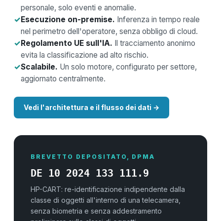
personale, solo eventi e anomalie.
✓
Esecuzione on-premise.
Inferenza in tempo reale
nel perimetro dell'operatore, senza obbligo di cloud.
✓
Regolamento UE sull'IA.
Il tracciamento anonimo
evita la classificazione ad alto rischio.
✓
Scalabile.
Un solo motore, configurato per settore,
aggiornato centralmente.
Vedi l'architettura e il flusso dei dati →
BREVETTO DEPOSITATO, DPMA
DE 10 2024 133 111.9
HP-CART: re-identificazione indipendente dalla
classe di oggetti all'interno di una telecamera,
senza biometria e senza addestramento