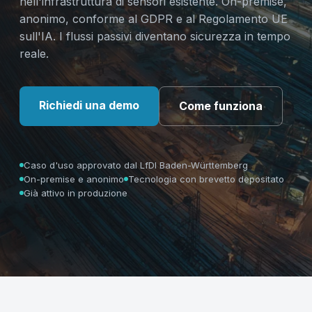
nell'infrastruttura di sensori esistente. On-premise,
anonimo, conforme al GDPR e al Regolamento UE
sull'IA. I flussi passivi diventano sicurezza in tempo
reale.
Richiedi una demo
Come funziona
Caso d'uso approvato dal LfDI Baden-Württemberg
On-premise e anonimo
Tecnologia con brevetto depositato
Già attivo in produzione