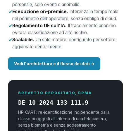
personale, solo eventi e anomalie.
✓
Esecuzione on-premise.
Inferenza in tempo reale
nel perimetro dell'operatore, senza obbligo di cloud.
✓
Regolamento UE sull'IA.
Il tracciamento anonimo
evita la classificazione ad alto rischio.
✓
Scalabile.
Un solo motore, configurato per settore,
aggiornato centralmente.
Vedi l'architettura e il flusso dei dati →
BREVETTO DEPOSITATO, DPMA
DE 10 2024 133 111.9
HP-CART: re-identificazione indipendente dalla
classe di oggetti all'interno di una telecamera,
senza biometria e senza addestramento