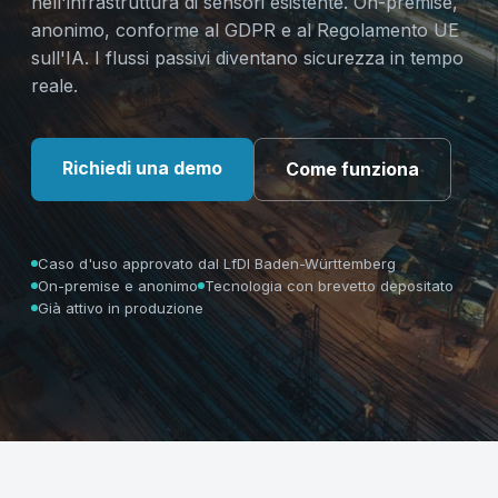
nell'infrastruttura di sensori esistente. On-premise,
anonimo, conforme al GDPR e al Regolamento UE
sull'IA. I flussi passivi diventano sicurezza in tempo
reale.
Richiedi una demo
Come funziona
Caso d'uso approvato dal LfDI Baden-Württemberg
On-premise e anonimo
Tecnologia con brevetto depositato
Già attivo in produzione